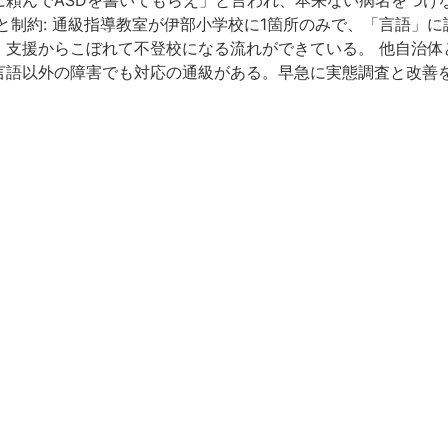
に頼んでASDを書いてもらえ」と言われ、本来ない病名をつけ
と制約: 通級指導教室が伊部小学校に1箇所のみで、「言語」
支援からこぼれて不登校になる流れができている。 他自治体と
言語以外の障害でも対応の通級がある。早急に実態調査と改善