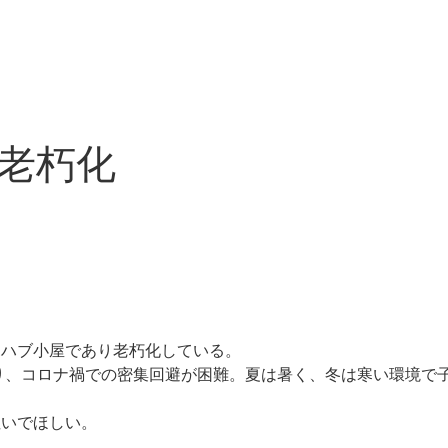
老朽化
レハブ小屋であり老朽化している。
おり、コロナ禍での密集回避が困難。夏は暑く、冬は寒い環境で
注いでほしい。